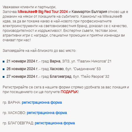
Уважаеми клиенти и партньори,
Започва
Milwaukee® Big Red Tour 2024
и
Каммартон България
отново ще е
домакин на някои от локациите на събитието. Камионът на Milwaukee®
идва, за да ви покаже какво е най-новото при професионалните
електроинструменти на световноизвестния бранд, доказал се с качество,
производителност и издръжливост. Експертни съвети, тестови зони,
атрактивни игри с награди, специални промоции и приятни изненади ви
очакват при нас!
Заповядайте на най-близкото до вас място:
21 ноември 2024 г.
- град
Варна
, ЗПЗ, ул. "Павлин Николов" 21
26 ноември 2024 г.
- град
Хасково
, бул. "Съединение" 53
27 ноември 2024 г.
- град
Благоевград
, бул. "Пейо Яворов" 32
Регистрирайте се сега в нашите форми спрямо удобната за вас локация и
при посещението си ще получите
ПОДАРЪК
!
гр. ВАРНА:
регистрационна форма
гр. ХАСКОВО:
регистрационна форма
гр. БЛАГОЕВГРАД:
регистрационна форма