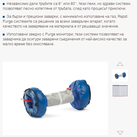
Независимо дали тръбите са 6‘‘ или 80‘‘, тези леки, но здрави системи,
позволяват лесно изтегляне от тръбата, след като процесът приключи.
За бързи и прецизни заварки, с минимално използване на газ, Rapid
Purge системите са решение за всеки заваръчен апарат, когато
качеството на заваряване на материала е от решаващо значение.
Използвани заедно с Purge монитори, тези системи позволяват на
заварчика да осигури заварени съединения от най-високо качество за
малко време без окисляване.