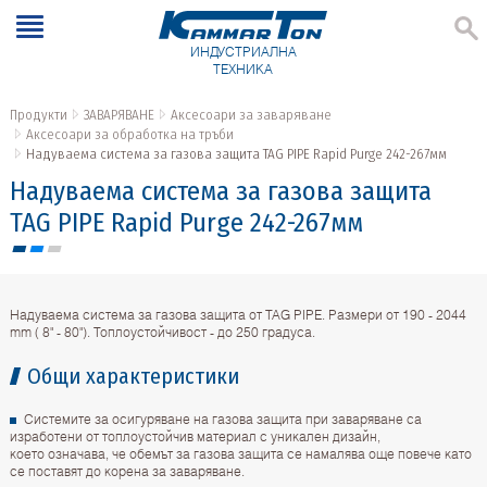
ИНДУСТРИАЛНА
ТЕХНИКА
Продукти
ЗАВАРЯВАНЕ
Аксесоари за заваряване
Аксесоари за обработка на тръби
Надуваема система за газова защита TAG PIPE Rapid Purge 242-267мм
Надуваема система за газова защита
TAG PIPE Rapid Purge 242-267мм
Надуваема система за газова защита от TAG PIPE. Размери от 190 - 2044
mm ( 8" - 80"). Топлоустойчивост - до 250 градуса.
Общи характеристики
Системите за осигуряване на газова защита при заваряване са
изработени от топлоустойчив материал с уникален дизайн,
което означава, че обемът за газова защита се намалява още повече като
се поставят до корена за заваряване.