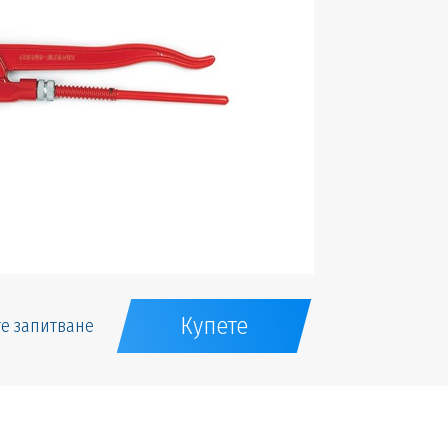
Купете
е запитване