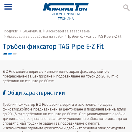
ИНДУСТРИАЛНА
ТЕХНИКА
Продукти
ЗАВАРЯВАНЕ
Аксесоари за заваряване
Аксесоари за обработка на тръби
Тръбен фиксатор TAG Pipe E-Z Fit
Тръбен фиксатор TAG Pipe E-Z Fit
E-Z Fit с двойна верига е изключително здрав фиксатор,който е
предназначен за центриране и подравняване на тръби до 20' (6 m) с
дебелина на стената до 80mm
Общи характеристики
Тръбният фиксатор E-Z Fit с двойна верига е изключително здрав
фиксатор,който е предназначен за центриране и подравняване на тръби
до 20' (6 m) с дебелина на стената до 80mm. Специализираните скоби с
три винта са предназначени за тежки условия на работа,като могат да се
справят с най-трудните задачи за подравняване с лекота.
Изключително здравите фиксатори и двойният основен блок,осигуряват