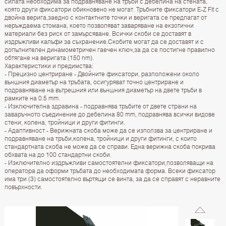
силата необходима за подравняване на тръби с дебелина на стената,
която други фиксатори обикновено не могат. Тръбните фиксатори E-Z Fit с
двойна верига,заедно с контактните точки и веригата се предлагат от
неръждаема стомана, което позволяват заваряване на екзотични
материали без риск от замърсяване. Всички скоби се доставят в
издръжливи калъфи за съхранение.Скобите могат да се доставят и с
допълнителен динамометричен гаечен ключ,за да се постигне правилно
обтягане на веригата (150 nm).
Характеристики и предимства:
- Прецизно центриране - Двойните фиксатори, разположени около
външния диаметър на тръбата, осигуряват точно центриране и
подравняване на вътрешния или външния диаметър на двете тръби в
рамките на 0.5 mm.
- Изключителна здравина - подравнява тръбите от двете страни на
заваръчното съединение до дебелина 80 mm, подравнява всички видове
стени, колена, тройници и други фитинги.
- Адаптивност - Верижната скоба може да се използва за центриране и
подравняване на тръби,колена, тройници и други фитинги, с които
стандартната скоба не може да се справи. Една верижна скоба покрива
обхвата на до 100 стандартни скоби.
- Изключително издръжливи самостоятелни фиксатори,позволяващи на
оператора да оформи тръбата до необходимата форма. Всеки фиксатор
има три (3) самостоятелно въртящи се винта, за да се справят с неравните
повърхности.