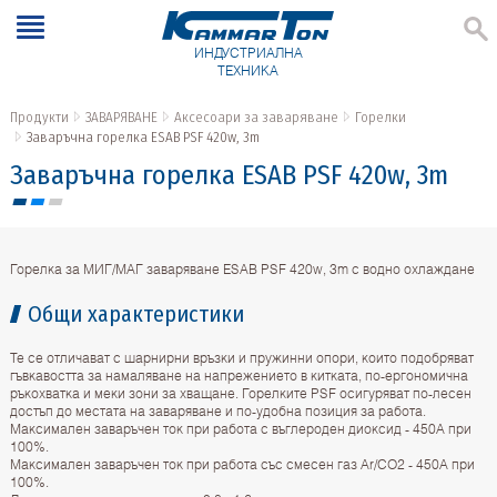
ИНДУСТРИАЛНА
ТЕХНИКА
Продукти
ЗАВАРЯВАНЕ
Аксесоари за заваряване
Горелки
Заваръчна горелка ESAB PSF 420w, 3m
Заваръчна горелка ESAB PSF 420w, 3m
Горелка за МИГ/МАГ заваряване ESAB PSF 420w, 3m с водно охлаждане
Общи характеристики
Те се отличават с шарнирни връзки и пружинни опори, които подобряват
гъвкавостта за намаляване на напрежението в китката, по-ергономична
ръкохватка и меки зони за хващане. Горелките PSF осигуряват по-лесен
достъп до местата на заваряване и по-удобна позиция за работа.
Максимален заваръчен ток при работа с въглероден диоксид - 450А при
100%.
Максимален заваръчен ток при работа със смесен газ Ar/CO2 - 450А при
100%.