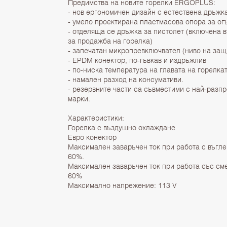
Предимства на новите горелки ERGOPLUS:
- нов ергономичен дизайн с естествена дръжк
- умело проектирана пластмасова опора за ог
- отделяща се дръжка за пистолет (включена в
за продажба на горелка)
- запечатан микропревключвател (ниво на защ
- EPDM конектор, по-гъвкав и издръжлив
- по-ниска температура на главата на горелка
- намален разход на консумативи.
- резервните части са съвместими с най-разп
марки.
Характеристики:
Горелка с въздушно охлаждане
Евро конектор
Максимален заваръчен ток при работа с въгле
60%.
Максимален заваръчен ток при работа със сме
60%
Максималнo напрежение: 113 V