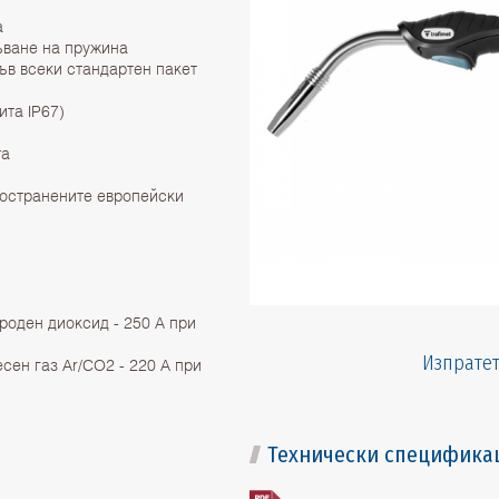
а
ъване на пружина
ъв всеки стандартен пакет
ита IP67)
та
ространените европейски
роден диоксид - 250 А при
Изпратет
сен газ Ar/CO2 - 220 А при
Технически специфика