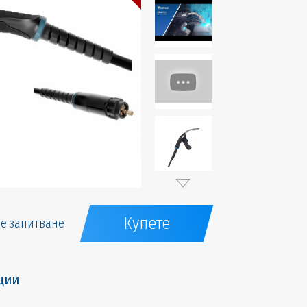
Купете
е запитване
ции