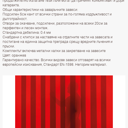
продължително излагане тези лъчи могат да причинят конюнктивит и дори
катаракта.
Общи характеристики на заваръчните завеси:
Подсилен 5см кант от всички страни за по-голяма издръжливост и
дълготрайност.
Отвори за окачване, подсилени, разположени на всеки 20см за
перфектен и лесен монтаж.
Стандартна дебелина: 0.4 мм
Снабдени с клипси за наставяне на отделните части на завесата и
постигане на единна защитна преграда срещу вредните лъчения и
пръски.
Комплектът включва метални халки за закрепване на завесите
Цвят: оранжев
Гарантирано качество. Всички видове завеси отговарят на всички
европейски изисквания, Стандарт EN-1598. Негорим материал.