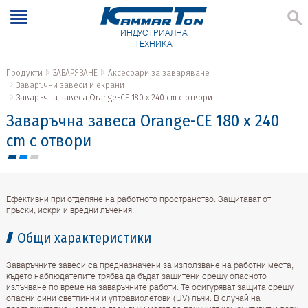
ИНДУСТРИАЛНА
ТЕХНИКА
Продукти
ЗАВАРЯВАНЕ
Аксесоари за заваряване
Заваръчни завеси и екрани
Заваръчна завеса Orange-CE 180 x 240 cm с отвори
Заваръчна завеса Orange-CE 180 x 240
cm с отвори
Ефективни при отделяне на работното пространство. Защитават от
пръски, искри и вредни лъчения.
Общи характеристики
Заваръчните завеси са предназначени за използване на работни места,
където наблюдателите трябва да бъдат защитени срещу опасното
излъчване по време на заваръчните работи. Те осигуряват защита срещу
опасни сини светлинни и ултравиолетови (UV) лъчи. В случай на