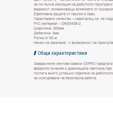
за по-пълна изолация на работното пространс
видимост, елиминиращо влиянието от съседни
Ефективна защита от пръски и прах.
Гарантирано качество – самогасящ се, не по
PVC материал – DIN53438-2.
Широчина: 300мм
Дебелина: 3мм
Ролка от 50 м.
Начин на закачане - с възможност за прихлупв
Общи характеристики
Заваръчните лентови завеси CEPRO предлага
вредните лъчения и дразнещата светлина при 
постига много успешно отделяне на работното
за осигуряване на безопасна работа.