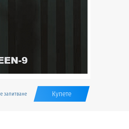
Купете
е запитване