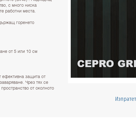
тво, с много ниска
те работни места.
ддържащ горенето
ане от 5 или 10 см
т ефективна защита от
заваряване. Чрез тях се
 пространство от околното
Изпратет