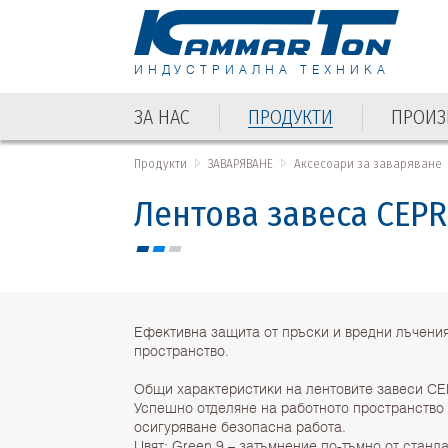
ИНДУСТРИАЛНА ТЕХНИКА
ЗА НАС
ПРОДУКТИ
ПРОИЗ
ЗА НАС
ПРОДУКТИ
ПРОИЗ
Продукти
ЗАВАРЯВАНЕ
Аксесоари за заваряване
Лентова завеса CEPR
Ефективна защита от пръски и вредни лъчения
пространство.
Общи характеристики на лентовите завеси C
Успешно отделяне на работното пространство 
осигуряване безопасна работа.
Цвят: Green 9 – затъмнение по-тъмно от станд