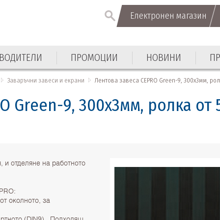
Електронен магазин
Електронен магазин
ВОДИТЕЛИ
ПРОМОЦИИ
НОВИНИ
П
ВОДИТЕЛИ
ПРОМОЦИИ
НОВИНИ
П
Заваръчни завеси и екрани
Лентова завеса CEPRO Green-9, 300х3мм, рол
O Green-9, 300х3мм, ролка от 
, и отделяне на работното
EPRO:
от околното, за
артното (DIN9) . Подходящ