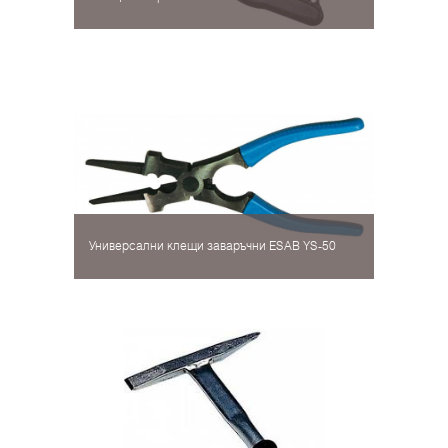
Универсални клещи заваръчни ESAB YS-50