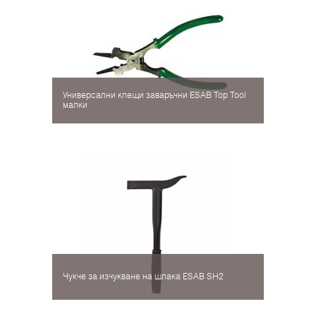
Универсални клещи заваръчни ESAB Top Tool
малки
Чукче за изчукване на шлака ESAB SH2