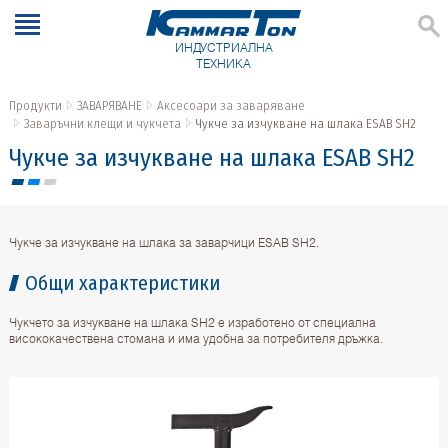
ИНДУСТРИАЛНА
ТЕХНИКА
Продукти
ЗАВАРЯВАНЕ
Аксесоари за заваряване
Заваръчни клещи и чукчета
Чукче за изчукване на шлака ESAB SH2
Чукче за изчукване на шлака ESAB SH2
Чукче за изчукване на шлака за заварчици ESAB SH2.
Общи характеристики
Чукчето за изчукване на шлака SH2 е изработено от специална
висококачествена стомана и има удобна за потребителя дръжка.