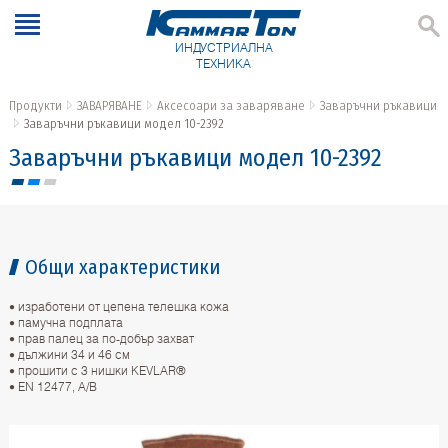
ИНДУСТРИАЛНА
ТЕХНИКА
Продукти
ЗАВАРЯВАНЕ
Аксесоари за заваряване
Заваръчни ръкавици
Заваръчни ръкавици модел 10-2392
Заваръчни ръкавици модел 10-2392
Общи характеристики
• изработени от цепена телешка кожа
• памучна подплата
• прав палец за по-добър захват
• дължини 34 и 46 см
• прошити с 3 нишки KEVLAR®
• EN 12477, A/В