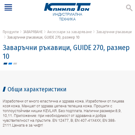
ИНДУСТРИАЛНА
ТЕХНИКА
Продукти
ЗАВАРЯВАНЕ
Аксесоари за заваряване
Заваръчни ръкавици
Заваръчни ръкавици, GUIDE 270, размер 10
Заваръчни ръкавици, GUIDE 270, размер
10
Общи характеристики
Изработени от много еластична и здрава кожа. Изработени от лицева
козя кожа. Маншет от здрава цепена телешка кожа. Прошити с
топлоустойчиви нишки KEVLAR. Без подплата. Налични размери:8,9,
10,11. Приложение: при необходимост от здравина и добра
чувствителност на пръстите. EN 12477, B; EN 407-41X4XX; EN 388-
2111.Цената е за чифт!