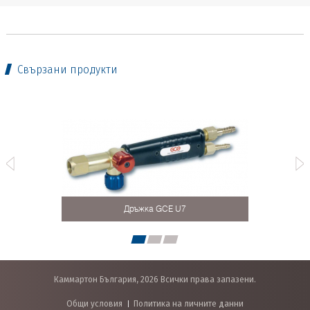
Свързани продукти
8 mm
Дръжка GCE U7
Шла
Каммартон България, 2026 Всички права запазени.
Общи условия
Политика на личните данни