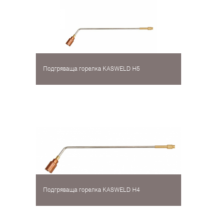
Подгряваща горелка KASWELD H5
Подгряваща горелка KASWELD H4