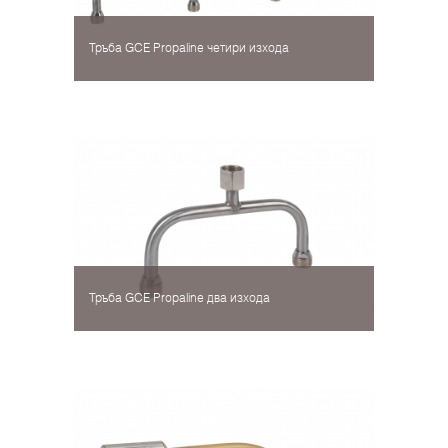
Тръба GCE Propaline четири изхода
Тръба GCE Propaline два изхода