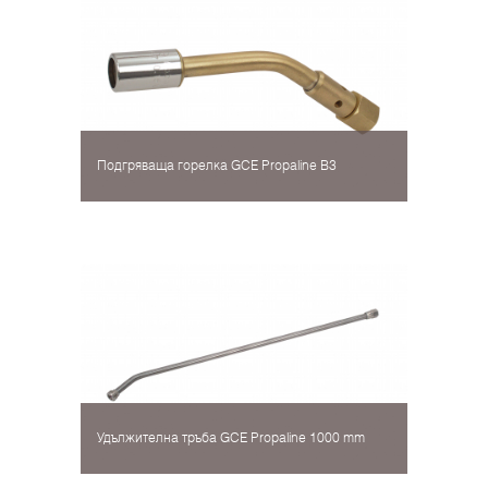
Подгряваща горелка GCE Propaline В3
Удължителна тръба GCE Propaline 1000 mm