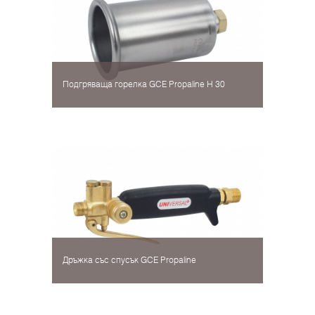
Подгряваща горелка GCE Propaline H 30
Дръжка със спусък GCE Propaline