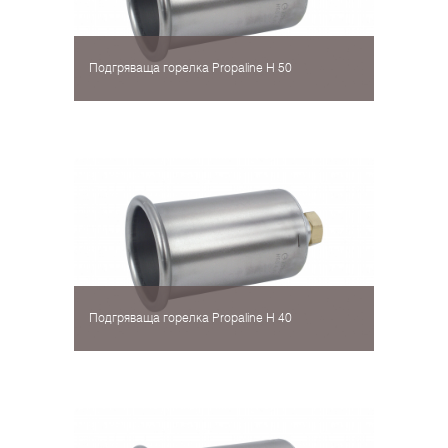
Подгряваща горелка Propaline H 50
Подгряваща горелка Propaline H 40