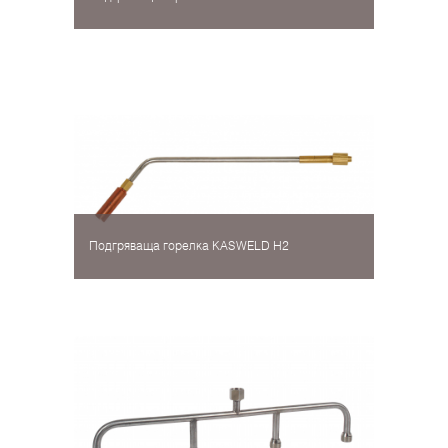
Подгряваща горелка KASWELD H2