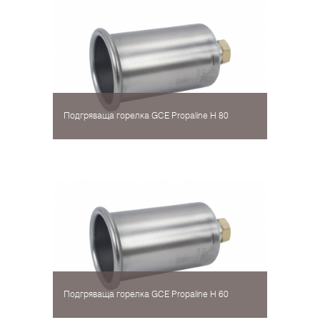
Подгряваща горелка GCE Propaline H 80
Подгряваща горелка GCE Propaline H 60