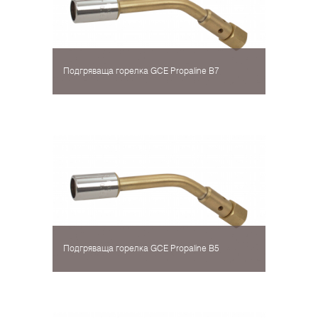
Подгряваща горелка GCE Propaline В7
Подгряваща горелка GCE Propaline В5