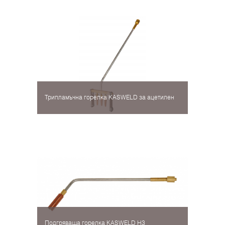
Трипламъчна горелка KASWELD за ацетилен
Подгряваща горелка KASWELD H3