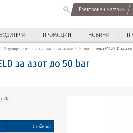
Електронен магазин
Електронен магазин
ВОДИТЕЛИ
ПРОМОЦИИ
НОВИНИ
П
ВОДИТЕЛИ
ПРОМОЦИИ
НОВИНИ
П
Редуцир-вентили за промишлени газове
Изходна точка KASWELD за азот 
LD за азот до 50 bar
 m3/h.
Стойност