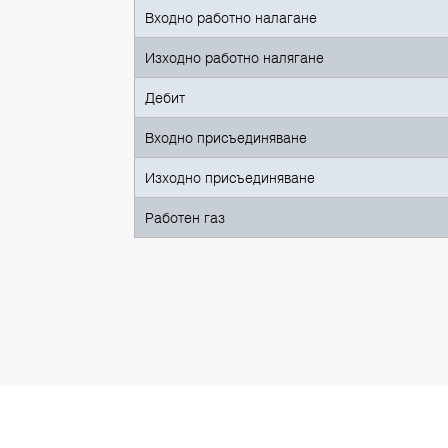
Входно работно налагане
Изходно работно налягане
Дебит
Входно присъединяване
Изходно присъединяване
Работен газ