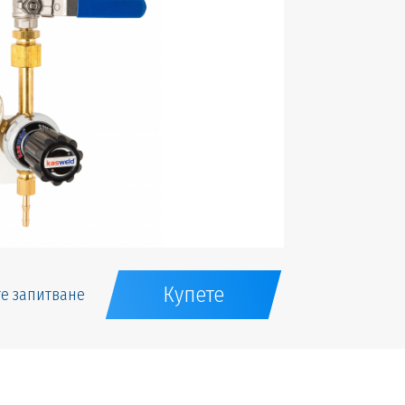
Купете
е запитване