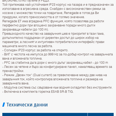
високочестотно палене и РЕДЗ.
Той притежава най-устойчивия IP23 корпус на пазара и е предназначен за
използване в агресивна среда. Снабден с висококачествен ремък за
носене с множество точки на повдигане, Renegade е готов да Ви
придружи, когато преносимостта е от голямо значение.
Renegade ET има вградена PFC функция, която позволява да работи
перфектно дори при влошено захранване поради много дълги
захранващи кабели (до 100 m).
Превъзходното качество на заваръчния шев е приоритет в тази гама,
допълнително поддържан от директен достъп до широк избор на
параметри, а лесният и интуитивен потребителски интерфейс прави
машината много лесна за работа.
- Солиден IP23 корпус за работа на открито.
- ВИГ с честота на импулса до 999 Hz за по-добър контрол на заваръчната
вана и вложената топлина.
- PFC за стабилна дъга дори с много дълъг захранващ кабел - до 100 m
- Лесен за четене и бърз за конфигуриране панел, намаляващ времето за
пренастройки.
- Режим „Двоен ток“ (Dual current) за превключване между две нива на
заваръчния ток, който контролира вложената топлина и размера на
заваръчната вана.
- Модулна система със свързване към водния охладител без инструменти.
- Включена в комплекта горелка ESAB SR-B TIG.
Технически данни