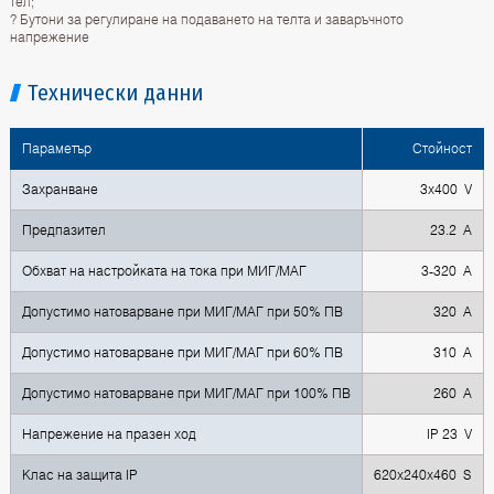
тел;
? Бутони за регулиране на подаването на телта и заваръчното
напрежение
Технически данни
Параметър
Стойност
Захранване
3x400 V
Предпазител
23.2 A
Обхват на настройката на тока при МИГ/МАГ
3-320 A
Допустимо натоварване при МИГ/МАГ при 50% ПВ
320 А
Допустимо натоварване при МИГ/МАГ при 60% ПВ
310 А
Допустимо натоварване при МИГ/МАГ при 100% ПВ
260 А
Напрежение на празен ход
IP 23 V
Клас на защита IP
620x240x460 S