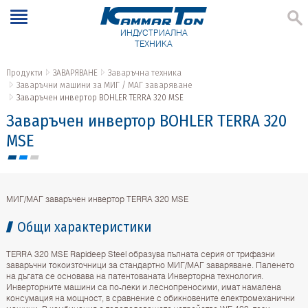
ИНДУСТРИАЛНА
ТЕХНИКА
Продукти
ЗАВАРЯВАНЕ
Заваръчна техника
Заваръчни машини за МИГ / МАГ заваряване
Заваръчен инвертор BOHLER TERRA 320 MSE
Заваръчен инвертор BOHLER TERRA 320
MSE
МИГ/МАГ заваръчен инвертор TERRA 320 MSE
Общи характеристики
TERRA 320 MSE Rapideep Steel образува пълната серия от трифазни
заваръчни токоизточници за стандартно МИГ/МАГ заваряване. Паленето
на дъгата се основава на патентованата Инверторна технология.
Инверторните машини са по-леки и леснопреносими, имат намалена
консумация на мощност, в сравнение с обикновените електромеханични