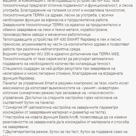
машини. В комбинация с телеподаващото устройство WF 430, тези
токоизточници предлагат отлична подвижност и функционалност, и лесна
употреба. Благодарение на големия си опит и иновативна технология,
токоизточниците TERRA ca здрави, лесни за употреба, с всички
необходими функции за ефикасна и продължителна работа.
Заваръчните токоизточници TERRA ca идеални за продължително и
обемно заваряване на леки и тежки метали, корабостроене,
производствени заводи и механични работилници.
Телоподаващите устройства WF 430 SMART Rapideep е лек и лесно
преносим, алуминиевите му части са изключително здрави и позволяват
работа при различна неблагоприятна среда.
Водният охладител WU 230 е идеално допълнение към TERRA MSE.
Токоизточниците от тази серия могат да регулират автоматично
подаването на необходимото количество охлаждаща течност.
Специално създаден за най-добри резултати при заваряване на
нелегирани и ниско легирани стомани, благодарение на вградената
функция Rapideep.
Панелът за управление Smart е разумен компромис за тези, които искат
максимално да използват възможностите на «умният» инверторен
източник (синергичен режим) при запазване на «класическото»
управление. Достъпни са следните настройки (чрез натискане на
съответният бутон на панела):
? Синергия ХР (автоматична настройка на заваръчните параметри
изхождайки от заварявания материал и диаметър на телта);
? Настройка на новата функция ElasticArc®, позволяваща да се измени
реактивността на заваръчната дъга изхождайки от материала и способа
на заваряване;
? Дву/четиритактов режим, бутон за газ тест, бутон за подаване само на