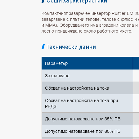
Общи характеристики
Компактният заваръчен инвертор Rustler EM 2
заваряване с плътни телове, телове с флюс 
и ММА). Оборудването има вградени колела и 
лесно придвижване около работното място.
Технически данни
Параметър
Захранване
Обхват на настройката на тока
Обхват на настройката на тока при
РЕДЗ
Допустимо натоварване при 35% ПВ
Допустимо натоварване при 60% ПВ