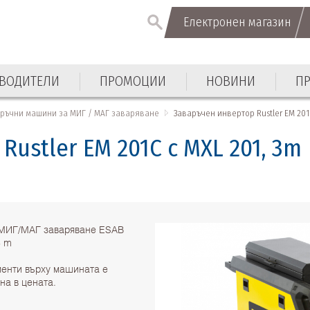
Електронен магазин
ВОДИТЕЛИ
ПРОМОЦИИ
НОВИНИ
П
аръчни машини за МИГ / МАГ заваряване
Заваръчен инвертор Rustler EM 201C
ustler EM 201C с MXL 201, 3m
 МИГ/МАГ заваряване ESAB
3 m
менти върху машината е
на в цената.