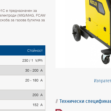
01C е предназначен за
и електроди (MIG/MAG, FCAW
скоба за газова бутилка за
Стойност
230 / 1 V/Ph
30 - 200 A
20 - 180 A
Изпратет
200 A
Технически специфика
152 A