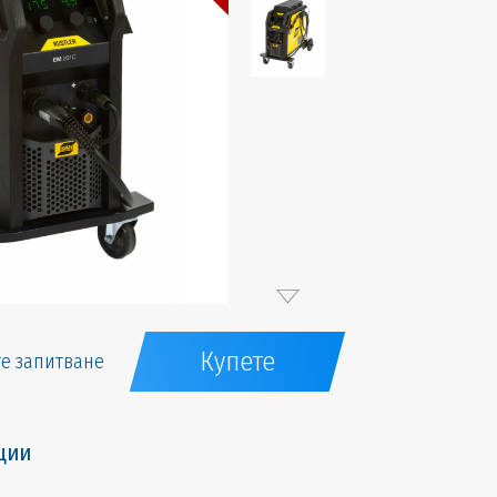
Купете
е запитване
ции