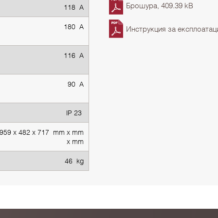
Брошура, 409.39 kB
118 A
180 A
Инструкция за експлоатац
116 A
90 A
IP 23
959 x 482 x 717 mm x mm
x mm
46 kg