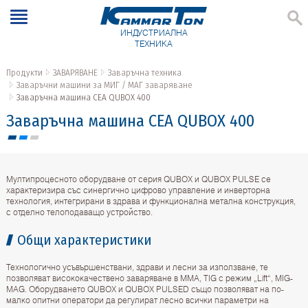
ИНДУСТРИАЛНА
ТЕХНИКА
Продукти
ЗАВАРЯВАНЕ
Заваръчна техника
Заваръчни машини за МИГ / МАГ заваряване
Заваръчна машина CEA QUBOX 400
Заваръчна машина CEA QUBOX 400
Мултипроцесното оборудване от серия QUBOX и QUBOX PULSE се
характеризира със синергично цифрово управление и инверторна
технология, интегрирани в здрава и функционална метална конструкция,
с отделно телоподаващо устройство.
Общи характеристики
Технологично усъвършенствани, здрави и лесни за използване, те
позволяват висококачествено заваряване в ММА, TIG с режим „Lift“, MIG-
MAG. Оборудването QUBOX и QUBOX PULSED също позволяват на по-
малко опитни оператори да регулират лесно всички параметри на