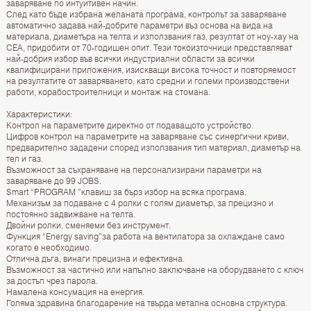
заваряване по интуитивен начин.
След като бъде избрана желаната програма, контролът за заваряване
автоматично задава най-добрите параметри въз основа на вида на
материала, диаметъра на телта и използвания газ, резултат от ноу-хау на
CEA, придобити от 70-годишен опит. Тези токоизточници представляват
най-добрия избор във всички индустриални области за всички
квалифицирани приложения, изискващи висока точност и повторяемост
на резултатите от заваряването, като средни и големи производствени
работи, корабостроителници и монтаж на стомана.
Характеристики:
Контрол на параметрите директно от подаващото устройство.
Цифров контрол на параметрите на заваряване със синергични криви,
предварително зададени според използвания тип материал, диаметър на
тел и газ.
Възможност за съхраняване на персонализирани параметри на
заваряване до 99 JOBS.
Smart “PROGRAM ”клавиш за бърз избор на всяка програма.
Механизъм за подаване с 4 ролки с голям диаметър, за прецизно и
постоянно задвижване на телта.
Двойни ролки, сменяеми без инструмент.
Функция “Energy saving”за работа на вентилатора за охлаждане само
когато е необходимо.
Отлична дъга, винаги прецизна и ефективна.
Възможност за частично или напълно заключване на оборудването с ключ
за достъп чрез парола.
Намалена консумация на енергия.
Голяма здравина благодарение на твърда метална основна структура.