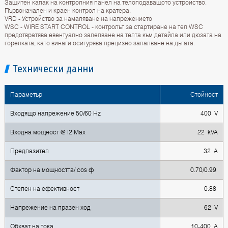
Защитен капак на контролния панел на телоподаващото устройство.
Първоначален и краен контрол на кратера.
VRD - Устройство за намаляване на напрежението
WSC - WIRE START CONTROL - контролът за стартиране на тел WSC
предотвратява евентуално залепване на телта към детайла или дюзата на
горелката, като винаги осигурява прецизно запалване на дъгата.
Технически данни
Параметър
Стойност
Входящо напрежение 50/60 Hz
400 V
Входна мощност @ I2 Max
22 kVA
Предпазител
32 A
Фактор на мощността/ cos ф
0.70/0.99
Степен на ефективност
0.88
Напрежение на празен ход
62 V
Обхват на тока
10-400 A