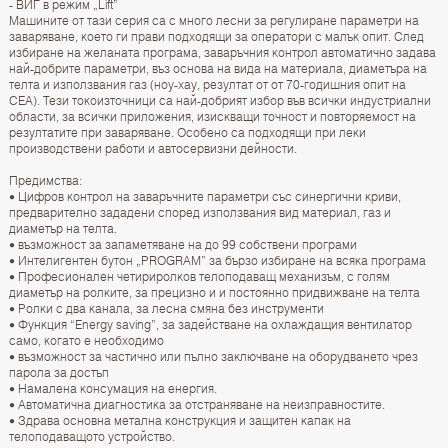
- ВИГ в режим „Lift”
Машините от тази серия са с много лесни за регулиране параметри на
заваряване, което ги прави подходящи за оператори с малък опит. След
избиране на желаната програма, заваръчния контрол автоматично задава
най-добрите параметри, въз основа на вида на материала, диаметъра на
телта и използвания газ (ноу-хау, резултат от от 70-годишния опит на
CEA). Тези токоизточници са най-добрият избор във всички индустриални
области, за всички приложения, изискващи точност и повторяемост на
резултатите при заваряване. Особено са подходящи при леки
производствени работи и автосервизни дейности.
Предимства:
• Цифров контрол на заваръчните параметри със синергични криви,
предварително зададени според използвания вид материал, газ и
диаметър на телта.
• възможност за запаметяване на до 99 собствени програми
• Интелигентен бутон „PROGRAM” за бързо избиране на всяка програма
• Професионален четириролков телоподаващ механизъм, с голям
диаметър на ролките, за прецизно и и постоянно придвижване на телта
• Ролки с два канала, за лесна смяна без инструменти
• Функция “Energy saving”, за задействане на охлаждащия вентилатор
само, когато е необходимо
• възможност за частично или пълно заключване на оборудването чрез
парола за достъп
• Намалена консумация на енергия.
• Автоматична диагностика за отстраняване на неизправностите.
• Здрава основна метална конструкция и защитен капак на
телоподаващото устройство.