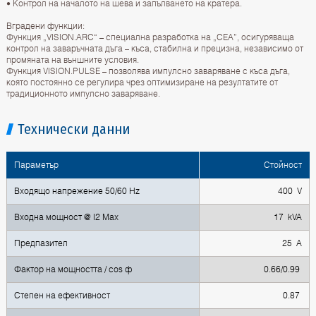
• Контрол на началото на шева и запълването на кратера.
Вградени функции:
Функция „VISION.ARC“ – специална разработка на „CEA”, осигуряваща
контрол на заваръчната дъга – къса, стабилна и прецизна, независимо от
промяната на външните условия.
Функция VISION.PULSE – позволява импулсно заваряване с къса дъга,
която постоянно се регулира чрез оптимизиране на резултатите от
традиционното импулсно заваряване.
Технически данни
Параметър
Стойност
Входящо напрежение 50/60 Hz
400 V
Входна мощност @ I2 Max
17 kVA
Предпазител
25 A
Фактор на мощността / cos ф
0.66/0.99
Степен на ефективност
0.87