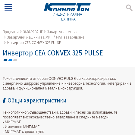
ИНДУСТРИАЛНА
ТЕХНИКА
Продукти
ЗАВАРЯВАНЕ
Заваръчна техника
Заваръчни машини за МИГ / МАГ заваряване
Инвертор CEA CONVEX 325 PULSE
Инвертор CEA CONVEX 325 PULSE
Токоизточниците от серия CONVEX PULSE се характеризират със
синергично цифрово управление и инверторна технология, интегрирани в
здрава и функционална метална конструкция.
Общи характеристики
Технологично усъвършенствани, здрави и лесни за използване, те
позволяват висококачествено заваряване в следните методи:
- МИГ/МАГ
- Импулсно МИГ/МАГ
- МИГ/МАГ с двоен пулс