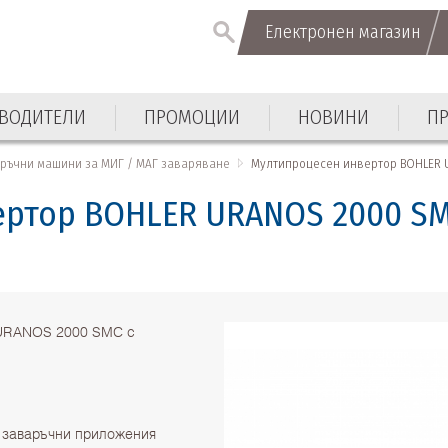
Електронен магазин
ВОДИТЕЛИ
ПРОМОЦИИ
НОВИНИ
П
аръчни машини за МИГ / МАГ заваряване
Мултипроцесен инвертор BOHLER
ертор BOHLER URANOS 2000 S
 URANOS 2000 SMC с
 заваръчни приложения