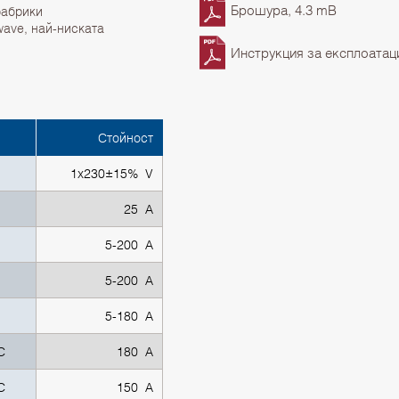
Брошура, 4.3 mB
фабрики
wave, най-ниската
Инструкция за експлоатаци
Стойност
1x230±15% V
25 A
5-200 A
5-200 A
5-180 A
C
180 А
C
150 А