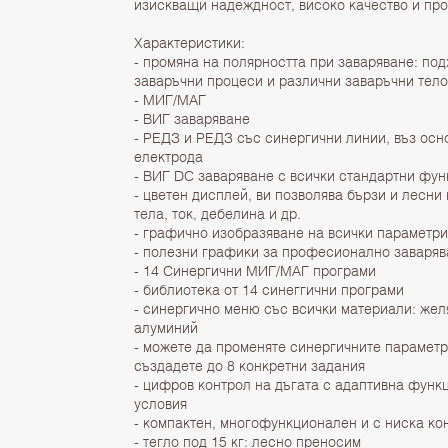
изискващи надеждност, високо качество и пр
Характеристики:
- промяна на полярността при заваряване: по
заваръчни процеси и различни заваръчни тело
- МИГ/МАГ
- ВИГ заваряване
- РЕДЗ и РЕДЗ със синергични линии, въз осн
електрода
- ВИГ DC заваряване с всички стандартни фу
- цветен дисплей, ви позволява бързи и лесни
тела, ток, дебелина и др.
- графично изобразяване на всички параметр
- полезни графики за професионално заваря
- 14 Синергични МИГ/МАГ програми
- библиотека от 14 синеггични програми
- синергично меню със всички материали: желя
алуминий
- можете да променяте синергичните параметр
създадете до 8 конкретни задания
- цифров контрол на дъгата с адаптивна функ
условия
- компактен, многофункционален и с ниска к
- тегло под 15 кг: лесно преносим