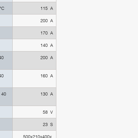
°C
115 А
200 А
170 А
C
140 А
40
200 А
40
160 А
 40
130 А
58 V
23 S
500x210x400x