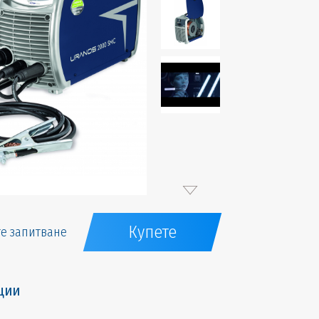
Купете
е запитване
ции