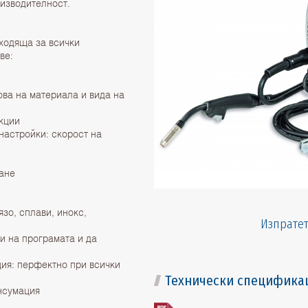
оизводителност.
дходяща за всички
ве:
ова на материала и вида на
нкции
 настройки: скорост на
и
ване
зо, сплави, инокс,
Изпратет
и на програмата и да
ция: перфектно при всички
Технически специфика
онсумация