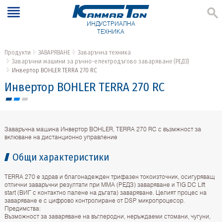
ИНДУСТРИАЛНА
ТЕХНИКА
Продукти
ЗАВАРЯВАНЕ
Заваръчна техника
Заваръчни машини за ръчно-електродъгово заваряване (РЕДЗ)
Инвертор BOHLER TERRA 270 RC
Инвертор BOHLER TERRA 270 RC
Заваръчна машина Инвертор BOHLER, TERRA 270 RC с възмжност за
вклюване на дистанционно управление
Общи характеристики
TERRA 270 е здрав и благонадежден трифазен токоизточник, осигуряващ
отлични заваръчни резултати при MMA (РЕДЗ) заваряване и TIG DC Lift
start (ВИГ с контактно палене на дъгата) заваряване. Целият процес на
заваряване е с цифрово контролиране от DSP микропроцесор.
Предимства:
Възможност за заваряване на въглеродни, неръждаеми стомани, чугуни,