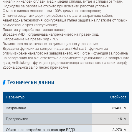
никел и никелови сплави, мед и медни сплави, титан и сплави от титан;
Подходящ за работа на открито при всякакви работни условия;
С много висока мощност при 100% цикъл на натоварване;
Отлични резултати дори при работа с по-дълъг захранващ кабел;
Авангардна технология, осигуряваща пълна защита на платките от прах и
замърсяване чрез капсулиране;
Лесен за употреба контролен панел;
Вграден VRD – ограничава напрежението на празен ход;
Напрежение на празен ход - 70V
Възможност за включване на дистанционно управление
Вградени функции за контрол на дъгата (Hot start - функция за
оптимизиране началото на заваряването, Arc Force – функция за промяна
на заваръчния ток в съответствие с промените в дължината на заваръчната
дъга, Antisticking – функция, предотвратяваща залепването на електрода);
Удобна дръжка за по-лесно пренасяне.
Технически данни
Параметър
Стойност
Захранване
3х400 V
Предпазител
16 A
Обхват на настройката на тока при РЕДЗ
3-270 A