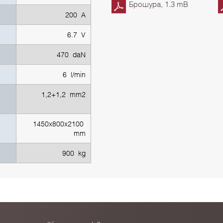
Брошура, 1.3 mB
200 A
6.7 V
470 daN
6 l/min
1,2+1,2 mm2
1450х800х2100
mm
900 kg