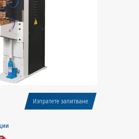
Изпратете запитване
ции