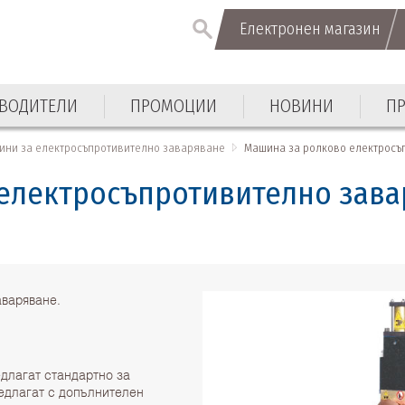
Електронен магазин
ВОДИТЕЛИ
ПРОМОЦИИ
НОВИНИ
П
ини за електросъпротивително заваряване
Машина за ролково електросъп
електросъпротивително завар
аваряване.
длагат стандартно за
едлагат с допълнителен