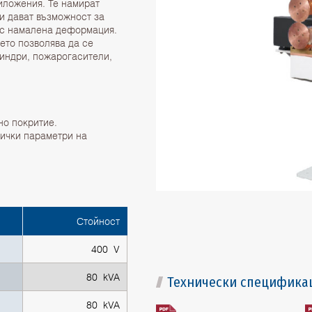
риложения. Те намират
и дават възможност за
 с намалена деформация.
ето позволява да се
линдри, пожарогасители,
но покритие.
ички параметри на
Стойност
400 V
80 kVA
Технически специфика
80 kVA