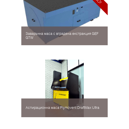
Заваръчна маса с вградена екстракция GEF
GTW
Аспирационна маса Plymovent DraftMax Ultra