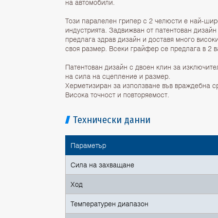
на автомобили.
Този паралелен грипер с 2 челюсти е най-шир
индустрията. Задвижван от патентован дизайн 
предлага здрав дизайн и доставя много висок
своя размер. Всеки грайфер се предлага в 2 в
Патентован дизайн с двоен клин за изключит
на сила на сцепление и размер.
Херметизиран за използване във враждебна с
Висока точност и повторяемост.
Технически данни
Параметър
Сила на захващане
Ход
Температурен диапазон