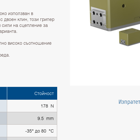
око използван в
с двоен клин, този грипер
и сили на сцепление за
арианта.
елно високо съотношение
реда.
Стойност
Изпратет
178 N
9.5 mm
-35° до 80 °C