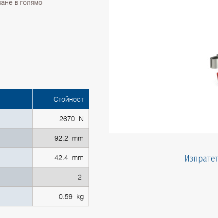
ване в голямо
Стойност
2670 N
92.2 mm
42.4 mm
Изпратет
2
0.59 kg