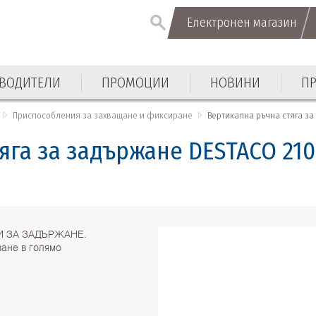
Електронен магазин
Електронен магазин
ВОДИТЕЛИ
ПРОМОЦИИ
НОВИНИ
П
ВОДИТЕЛИ
ПРОМОЦИИ
НОВИНИ
П
Приспособления за захващане и фиксиране
Вертикална ръчна стяга з
яга за задържане DESTACO 21
И ЗА ЗАДЪРЖАНЕ.
ване в голямо