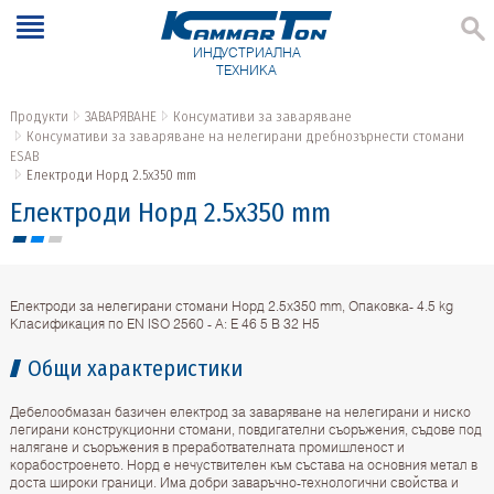
ИНДУСТРИАЛНА
ТЕХНИКА
Продукти
ЗАВАРЯВАНЕ
Консумативи за заваряване
Консумативи за заваряване на нелегирани дребнозърнести стомани
ESAB
Електроди Норд 2.5х350 mm
Електроди Норд 2.5х350 mm
Електроди за нелегирани стомани Норд 2.5х350 mm, Опаковка- 4.5 kg
Класификация по EN ISO 2560 - A: E 46 5 B 32 H5
Общи характеристики
Дебелообмазан базичен електрод за заваряване на нелегирани и ниско
легирани конструкционни стомани, повдигателни съоръжения, съдове под
налягане и съоръжения в преработвателната промишленост и
корабостроенето. Норд е нечуствителен към състава на основния метал в
доста широки граници. Има добри заваръчно-технологични свойства и