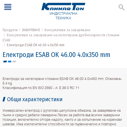
ИНДУСТРИАЛНА
ТЕХНИКА
Продукти
ЗАВАРЯВАНЕ
Консумативи за заваряване
Консумативи за заваряване на нелегирани дребнозърнести стомани
ESAB
Електроди ESAB OK 46.00 4.0x350 mm
Електроди ESAB OK 46.00 4.0x350 mm
Електроди за нелегирани стомани ESAB OK 46.00 4.0x450 mm, Опаковка-
5.4 kg
Класификация по EN ISO 2560 - A: E 38 0 RC 11
Общи характеристики
Универсален електрод с рутилово-целулозна обмазка, за заваряване на
тънки и средно дебели ламарини.Лесен за работа във всички заваръчни
позиции, включително отгоре надолу, както и за изпълнение на коренови
шевове. Има изключителни способности за първоначално и повторно