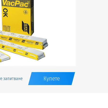
Купете
е запитване