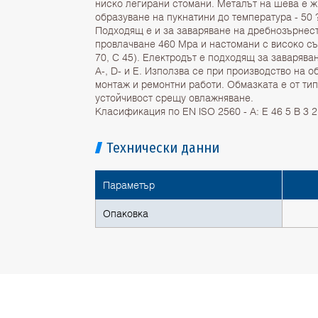
ниско легирани стомани. Металът на шева е ж
образуване на пукнатини до температура - 50 
Подходящ е и за заваряване на дребнозърнест
провлачване 460 Mpa и настомани с високо съ
70, C 45). Електродът е подходящ за заварява
A-, D- и E. Използва се при производство на о
монтаж и ремонтни работи. Обмазката е от ти
устойчивост срещу овлажняване.
Класификация по EN ISO 2560 - A: E 46 5 B 3 
Технически данни
Параметър
Опаковка