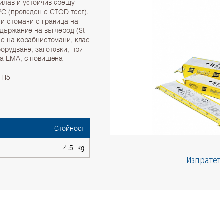
илав и устойчив срещу
?C (проведен е CTOD тест).
и стомани с граница на
държание на въглерод (St
не на корабнистомани, клас
борудване, заготовки, при
па LMA, с повишена
2 H5
Стойност
4.5 kg
Изпратет