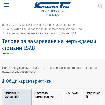
ИНДУСТРИАЛНА
ТЕХНИКА
Продукти
ЗАВАРЯВАНЕ
Консумативи за заваряване
Консумативи за заваряване на неръждаеми стомани ESAB
Телове за заваряване на неръждаеми стомани ESAB
Телове за заваряване на неръждаеми
стомани ESAB
Номенклатура на MИГ / МАГ, ВИГ, тръбно-флюсови телове и телове за
подфлюсово заваряване
Общи характеристики
Добавъчни
Търговско
SFA / AWS
Oзначение
материали
наименование
ЕN