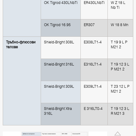
OK Tigrod 430LNbTi
ER430LNbTi
W Z 18 L
Nb Ti
OK Tigrod 16.95
ER307
W 18 8 Mn
Тръбно-флюсови
Shield-Bright 308L
E308LT1-4
T 19 9 L P
телове
M21 2
Shield-Bright 316L
E316LT1-4
T 19 12 3 L
P M21 2
Shield-Bright 309L
E309LT1-4
T 23 12 L P
M21 2
Shield-Bright Xtra
E 316LT0-4
T 19 12 3 L
316L
R M21 3