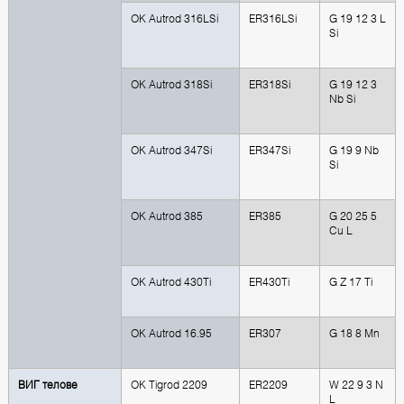
OK Autrod 316LSi
ER316LSi
G 19 12 3 L
Si
OK Autrod 318Si
ER318Si
G 19 12 3
Nb Si
OK Autrod 347Si
ER347Si
G 19 9 Nb
Si
OK Autrod 385
ER385
G 20 25 5
Cu L
OK Autrod 430Ti
ER430Ti
G Z 17 Ti
OK Autrod 16.95
ER307
G 18 8 Mn
ВИГ телове
OK Tigrod 2209
ER2209
W 22 9 3 N
L