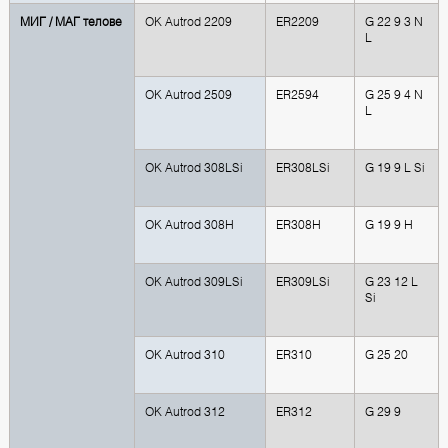
MИГ / МАГ телове
OK Autrod 2209
ER2209
G 22 9 3 N
L
OK Autrod 2509
ER2594
G 25 9 4 N
L
OK Autrod 308LSi
ER308LSi
G 19 9 L Si
OK Autrod 308H
ER308H
G 19 9 H
OK Autrod 309LSi
ER309LSi
G 23 12 L
Si
OK Autrod 310
ER310
G 25 20
OK Autrod 312
ER312
G 29 9