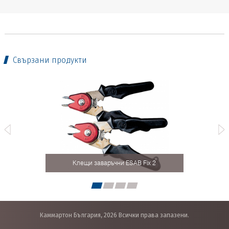
Свързани продукти
Униве
x 1
Клещи заваръчни ESAB Fix 2
Каммартон България, 2026 Всички права запазени.