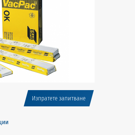
Изпратете запитване
ции