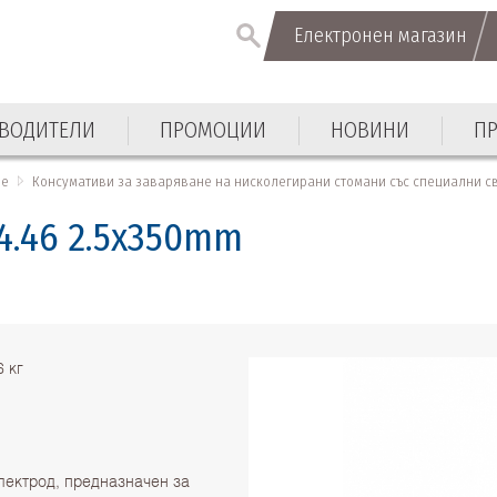
Електронен магазин
Електронен магазин
ВОДИТЕЛИ
ПРОМОЦИИ
НОВИНИ
П
ВОДИТЕЛИ
ПРОМОЦИИ
НОВИНИ
П
не
Консумативи за заваряване на нисколегирани стомани със специални с
4.46 2.5x350mm
6 кг
лектрод, предназначен за