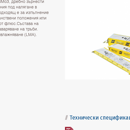
6Mo3, дребно зърнести
ния под налягане в
одходящ е за изпълнение
анствени положения или
 от флюс.Състава на
аваряване на тръби.
овлажняване (LMA).
Технически специфика