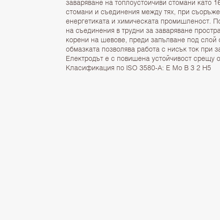
заваряване на топлоустойчиви стомани като 1
стомани и съединения между тях, при съоръже
енергетиката и химическата промишленост. П
на съединения в трудни за заваряване простр
корени на шевове, преди запълване под слой
обмазката позволява работа с нисък ток при з
Електродът е с повишена устойчивост срещу 
Класификация по ISO 3580-A: E Mo B 3 2 H5