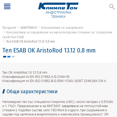
ИНДУСТРИАЛНА
ТЕХНИКА
Продукти
ЗАВАРЯВАНЕ
Консумативи за заваряване
Консумативи за заваряване на нисколегирани стомани със специални
свойства ESAB
Тел ESAB OK AristoRod 13.12 0.8 mm
Тел ESAB OK AristoRod 13.12 0.8 mm
Тел OK AristoRod 13.12 0.8 mm
Класификация по EN ISO 21952-A:G CrMo1Si
Класификация по EN ISO 21952-B:G 55M 1CM3, GOST 2246:08X CM A
Общи характеристики
Непомеднен тел със специално покритие (ASC), ниско легиран с 0,5%Mo
и 1.1%Cr. Предназначен e за МИГ/МАГ заваряване на топлоустойчиви
стомани с подобен състав, като 13CrMo4-5 и други, при съоръжения и
съдове под налягане в енергетиката и химическата промишленост. OK