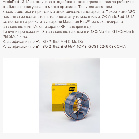
AristoRod 13.12 се отличава с подобрено телоподаване, така че работи по-
стабилно и осигурява по-малко пръскане. Телът запазва тези
характеристики и при голямо електрическо натоварване. Покритието ASC
намалява износването на телоподаващите механизми. OK AristoRod 13.12
се доставя на ролки и във варели Marathon Pac™, за механизирано
заваряване (вкл. Механизирано ВИГ заваряване).
Типични приложения: За заваряване на стомани 13CrMo 4-5, G17CrMo5-5
25CrMo4 и др.
Класификация по EN ISO 21952-A:G CrMo1Si
Класификация по EN ISO 21952-B:G 55M 1CM3, GOST 2246:08X CM A