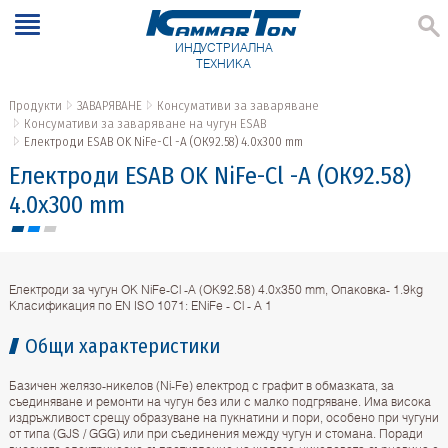
ИНДУСТРИАЛНА
ТЕХНИКА
Продукти
ЗАВАРЯВАНЕ
Консумативи за заваряване
Консумативи за заваряване на чугун ESAB
Електроди ESAB OK NiFе-Cl -A (ОК92.58) 4.0x300 mm
Електроди ESAB OK NiFе-Cl -A (ОК92.58)
4.0x300 mm
Електроди за чугун OK NiFе-Cl -A (ОК92.58) 4.0x350 mm, Опаковка- 1.9kg
Класификация по EN ISO 1071: ENiFe - Cl - A 1
Общи характеристики
Базичен желязо-никелов (Ni-Fe) електрод с графит в обмазката, за
съединяване и ремонти на чугун без или с малко подгряване. Има висока
издръжливост срещу образуване на пукнатини и пори, особено при чугуни
от типа (GJS / GGG) или при съединения между чугун и стомана. Поради