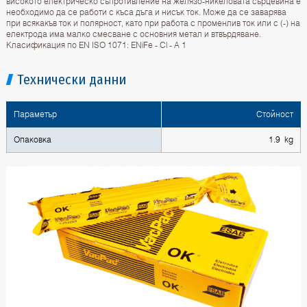
високото електрическо съпротивление на желязо-никеловата сърцевина е
необходимо да се работи с къса дъга и нисък ток. Може да се заварява
при всякакъв ток и полярност, като при работа с променлив ток или с (-) на
електрода има малко смесване с основния метал и втвърдяване.
Класификация по EN ISO 1071: ENiFe - Cl - A 1
Технически данни
Параметър
Стойност
Опаковка
1.9 kg