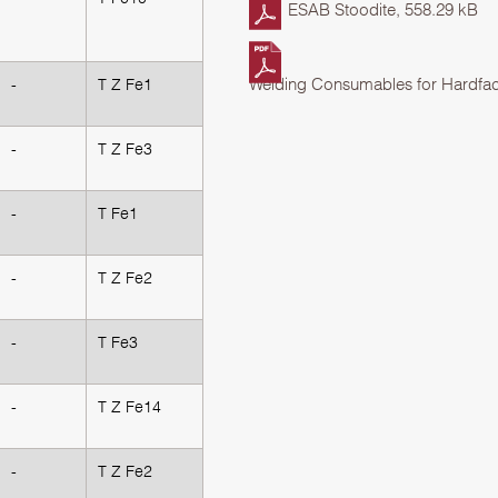
ESAB Stoodite, 558.29 kB
Welding Consumables for Hardfa
-
T Z Fe1
-
T Z Fe3
-
T Fe1
-
T Z Fe2
-
T Fe3
-
T Z Fe14
-
T Z Fe2