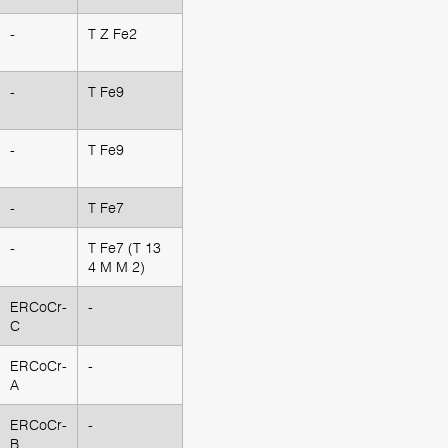
-
T Z Fe2
-
T Fe9
-
T Fe9
-
T Fe7
-
T Fe7 (T 13
4 M M 2)
ERCoCr-
-
C
ERCoCr-
-
A
ERCoCr-
-
B