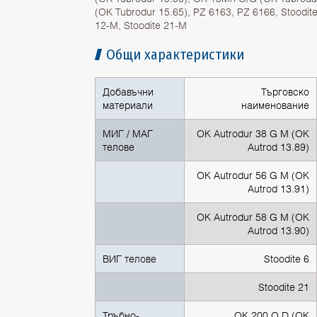
(ОК Tubrodur 15.65), PZ 6163, PZ 6166, Stoodite
12-M, Stoodite 21-M
Общи характеристики
Добавъчни
Търговскo
материали
наименование
МИГ / МАГ
OK Autrodur 38 G M (ОК
телове
Autrod 13.89)
OK Autrodur 56 G M (ОК
Autrod 13.91)
OK Autrodur 58 G M (ОК
Autrod 13.90)
ВИГ телове
Stoodite 6
Stoodite 21
Тръбно-
OK 200 O D (ОК