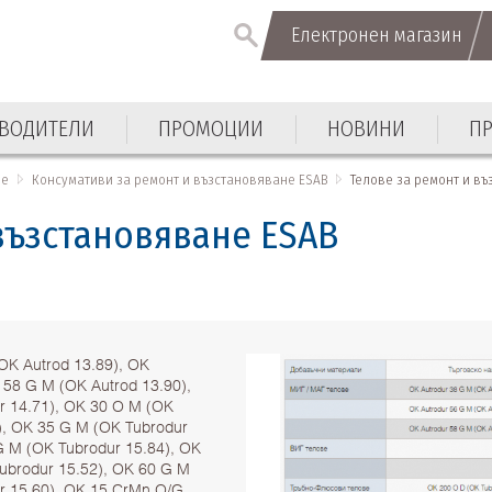
Електронен магазин
ВОДИТЕЛИ
ПРОМОЦИИ
НОВИНИ
П
не
Консумативи за ремонт и възстановяване ESAB
Телове за ремонт и в
възстановяване ESAB
ОК Autrod 13.89), OK
 58 G M (ОК Autrod 13.90),
ur 14.71), OK 30 O M (ОК
), OK 35 G M (ОК Tubrodur
G M (ОК Tubrodur 15.84), OK
ubrodur 15.52), OK 60 G M
r 15.60), OK 15 CrMn O/G