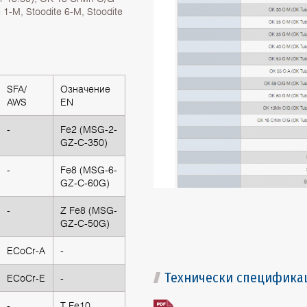
 1-M, Stoodite 6-M, Stoodite
SFA/
Oзначение
AWS
ЕN
-
Fe2 (MSG-2-
GZ-C-350)
-
Fe8 (MSG-6-
GZ-C-60G)
-
Z Fe8 (MSG-
GZ-C-50G)
ECoCr-A
-
Технически специфика
ECoCr-E
-
-
T Fe10