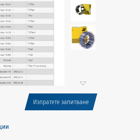
Изпратете запитване
ции