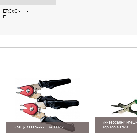
ERCoCr-
-
E
Универсални клещи
Клещи заваръчни ESAB Fix 2
Top Tool малки