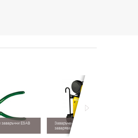
 заваръчни ESAB
Заваръчен инвертор за MIG/MAG
заваряване ESAB Warrior 400i CC/CV