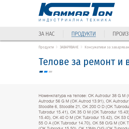
ИНДУСТРИАЛНА ТЕХНИКА
ЗА НАС
ПРОДУКТИ
ПРОИЗ
Продукти
ЗАВАРЯВАНЕ
Консумативи за заварява
Телове за ремонт и 
Номенклатура на телове: OK Autrodur 38 G M (
Autrodur 56 G M (ОК Autrod 13.91), OK Autrodur
Stoodite 6, Stoodite 21, OK 200 O D (ОК Tubrod
Tubrodur 15.41), OK 35 O M (ОК Tubrodur 15.43
15.40), OK 40 O M (ОК Tubrodur 15.42), OK 53 
55 O A (ОК Tubrodur 14.70), OK 58 O/G M (ОК T
(ОК Tubrodur 15.50), OK 13Mn O/G (ОК Tubrodu