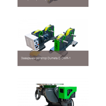
Заваръчен ротатор Dumeta D-DWR-1