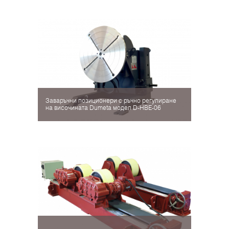
Заваръчни позиционери с ръчно регулиране
на височината Dumeta модел D-HBE-06