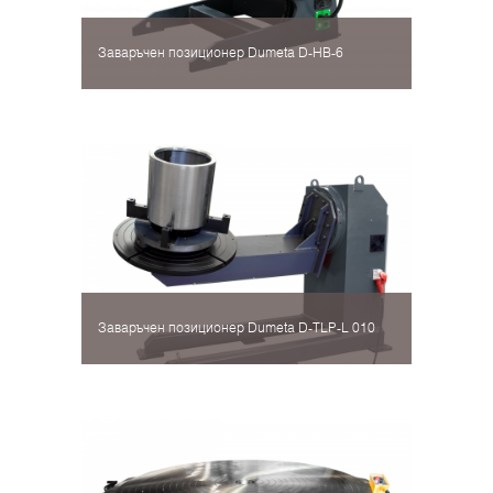
Заваръчен позиционер Dumeta D-HB-6
Заваръчен позиционер Dumeta D-TLP-L 010