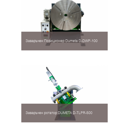
Заваръчен Позиционер Dumeta D-DWP-100
Заваръчен ротатор DUMETA D-TLPR-500