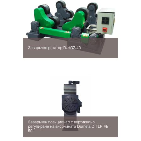
Заваръчен ротатор D-HGZ-40
Заваръчен позиционер с вертикално
регулиране на височината Dumeta D-TLP-VE-
50