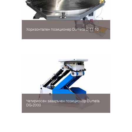
Хоризонтален позиционер Dumeta D-TT 10
Четириосен заваръчен позиционер Dumeta
DG-2000