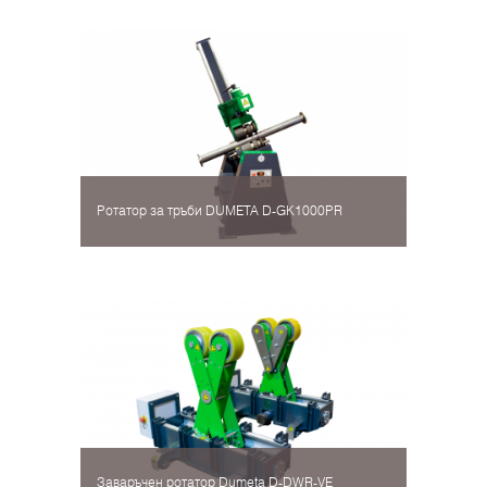
Ротатор за тръби DUMETA D-GK1000PR
Заваръчен ротатор Dumeta D-DWR-VE