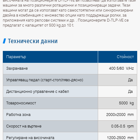
височината на позиционерите D-TLP-VE ви позволяват да използвате тази
машини за много различни ротационни и позициониращи задачи. Тези
машини могат да се използват като самостоятелни или синхронизирани
двойка в комбинация с множество опции като поддържащи ролки, за
приложения като релсови системи и др. . Позиционерите D-TLP-VE се
предлагат с капацитет от 500 kg до 10 t.
Технически данни
Параметър
Стойност
Захранване
400 5/60 V/Hz
Управляващ педал (старт-стоп/ляво-дясно)
Да
Дистанционно управление с кабел
Да
Товароносимост
5000 kg
Работна зона
2000x2000 mm
Скорост на въртене
0.05-0.5 rpm
Регулиране на височината
1200-2500 mm