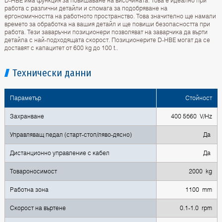
D-HBE има функция за повишаване на височината. Това е идеално при
работа с различни детайли и спомага за подобряване на
ергономичността на работното пространство. Това значително ще намали
времето за обработка на вашия детайл и ще повиши безопасността при
работа. Тези заваръчни позиционери позволяват на заварчика да върти
детайла с най-подходящата скорост. Позиционерите D-HBE могат да се
доставят с капацитет от 600 kg до 100 t..
Технически данни
Параметър
Стойност
Захранване
400 5б60 V/Hz
Управляващ педал (старт-стоп/ляво-дясно)
Да
Дистанционно управление с кабел
Да
Товароносимост
2000 kg
Работна зона
1100 mm
Скорост на въртене
0.1-1.0 rpm