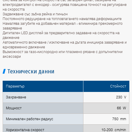
електродвигател с енкодер - осигурява повишена точност на регулиране
на скоростта
Задвижване със зъбна рейка и пиньон
Постоянното редуциране на топловлагането намалява деформациите
Намалява загубите на добавъчен материал - елиминира прекомерното
заваряване
Дигитален LED дисплей за предварително задаване на скоростта на
движение
Автоматичното включване / изключване на дъгата инициира заваряване и
едновременно движение
Възможност за газо-кислородно или плазмено рязане с допълнителни
аксесоари
Технически данни
Параметър
Стойност
Захранване
230 V
Мощност
66 W
Минимален работен радиус
750 mm
Хоризонтална скорост
10-200 cm/min