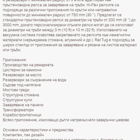
пръстеновидна релса за заваряване на тръби. Hi-Flex релсите са
подходящи за различни приложения по кръгли или неправилни
повърхности до минимален радиус от 750 mm (30 ”). Предлагат се
стандартни пръстеновидни релси за диаметри на тръби от 200 mm (8 ”) до
3000 mm, докато персонализирани огънати релси могат да се използват
за диаметри на тръби между 3 m (10 ft) и 10 m (32 ft). Използването на
вакуумна система позволява закрепването на релсите към немагнитни
материали (неръждаема стомана, алуминий и др.). Rail Tug е подходящ за
широк спектър от приложения за заваряване и рязане на листов материал
или тръби.
Приложения:
Производство на ремаркета
Цистерни за камиони
Резервоари за масло
Резервоари за съхранение на вода
Съдове под налягане
Мостови греди
Структурна стомана
Структурни кули
Заваряване на панели
Трансформатори
Корабостроителници
Всяко приложение, изискващо дълги непрекъснати заваръчни шевове
Основни характеристики и предимства:
Компактен, лек дизайн
Система за контрол на скоростта със затворен цикъл, базирана на