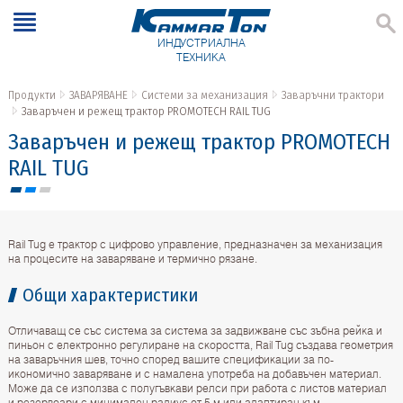
ИНДУСТРИАЛНА
ТЕХНИКА
Продукти
ЗАВАРЯВАНЕ
Системи за механизация
Заваръчни трактори
Заваръчен и режещ трактор PROMOTECH RAIL TUG
Заваръчен и режещ трактор PROMOTECH
RAIL TUG
Rail Tug е трактор с цифрово управление, предназначен за механизация
на процесите на заваряване и термично рязане.
Общи характеристики
Отличаващ се със система за система за задвижване със зъбна рейка и
пиньон с електронно регулиране на скоростта, Rail Tug създава геометрия
на заваръчния шев, точно според вашите спецификации за по-
икономично заваряване и с намалена употреба на добавъчен материал.
Може да се използва с полугъвкави релси при работа с листов материал
и резервоари с минимален радиус от 5 м или адаптиран към