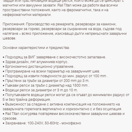
твърди или пръстеновидни водещи релси, които може да се фиксират с
магнитни или вакуумни захвати. Rail Titan може да работи във всички
пространствени положения, както на феромагнитни, така и на
неферомагнитни материали.
Приложения: Производство на ремаркета, резервоари за камиони,
резервоари за гориво, резервоари за съхранение на вода, съдове под
налягане – всяко приложение, изискващо дълги непрекъснати заваръчни
шевове.
Основни характеристики и предимства:
• Подходящ за ВИГ заваряване с високочестотно запалване.
• Здрав дизайн, лят алуминиев корпус.
• Ергономично дистанционно управление .
• Програмиране на всеки параметър на заваръчният шев.
• Подходящ за извити повърхности до мин. радиус от 100 mm .
• Пръстени за тръби за диаметри от 200 mm до 3 m.
• Гъвкави релси за тръби с диаметър над 1500 mm .
• Водещи релси за диаметри от 3 m до 10 m.
• Полугъвкавите водещи релси могат да се огъват до минимален радиус от
5 м без трайна деформация.
• Възможност за следене с активна компенсация на положението на
заваръчната горелката вертикално и хоризонтално с и без осцилация.
• Rail Titan осигурява повтаряеми висококачествени заваръчни шевове и
срезове.
• Захранване: 100-240V, 50-60Hz - монофазно