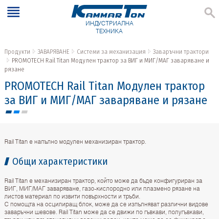
ИНДУСТРИАЛНА
ТЕХНИКА
Продукти
ЗАВАРЯВАНЕ
Системи за механизация
Заваръчни трактори
PROMOTECH Rail Titan Модулен трактор за ВИГ и МИГ/МАГ заваряване и
рязане
PROMOTECH Rail Titan Модулен трактор
за ВИГ и МИГ/МАГ заваряване и рязане
Rail Titan е напълно модулен механизиран трактор.
Общи характеристики
Rail Titan е механизиран трактор, който може да бъде конфигуриран за
ВИГ, МИГ/МАГ заваряване, газо-кислородно или плазмено рязане на
листов материал по извити повърхности и тръби.
С помощта на осцилиращ блок, може да се изпълняват различни видове
заваръчни шевове. Rail Titan може да се движи по гъвкави, полугъвкави,