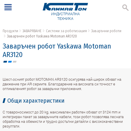
ИНДУСТРИАЛНА
ТЕХНИКА
Продукти
ЗАВАРЯВАНЕ
Системи за роботизация
Заваръчни роботи
Заваръчен робот Yaskawa Motoman AR3120
Заваръчен робот Yaskawa Motoman
AR3120
Шест-осният робот MOTOMAN AR3120 осигурява най-широк обхват на
движение при AR сериите. Благодарение на високата си точност е
оптималеният робот за заваръчни приложения.
Общи характеристики
С товароносимост до 20 kg, максимален работен обхват от 3124 mm и
интегриран пакет за заваръчните кабели, този робот позволява лесната
обработка на обемисти и трудно достъпни детайли с висококачествени
резултати.