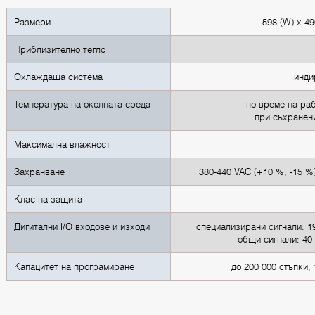
Размери
598 (W) x 49
Приблизително тегло
Охлаждаща система
инди
Температура на околната среда
по време на раб
при съхранени
Максимална влажност
Захранване
380-440 VAC (+10 %, -15 %
Клас на защита
Дигитални I/O входове и изходи
специализирани сигнали: 19
общи сигнали: 40 
Капацитет на програмиране
до 200 000 стъпки,