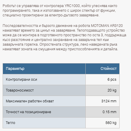
Роботът се управлява от контролера YRC1000, който улеснява както
програмирането, така и използването с широк спектър от функции,
специално проектирани за електро-дъговото заваряване.
Последователността и бързото движение на робота MOTOMAN AR3120
намаляват времето за цикъл на заваряване. Телоподаващото устройство
може да се монтира в подготвеното пространство по оста 3, поддържаща
късо разстояние и централно захранване на заваръчна тел към
заваръчната горелка. Опростената структура, леко наведената ръка
намаляват зоната на смущения между приспособленията и детайла.
Параметър
Стойност
Контролирани оси
6 pcs
Товароносимост
20 kg
Максимален работен обхват
3124 mm
Точност на позициониране
0.15 mm
Тегло
560 kg