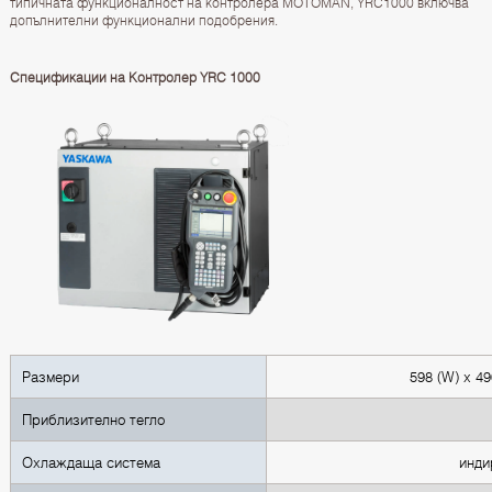
типичната функционалност на контролера MOTOMAN, YRC1000 включва
допълнителни функционални подобрения.
Спецификации на Контролер YRC 1000
Размери
598 (W) x 49
Приблизително тегло
Охлаждаща система
инди