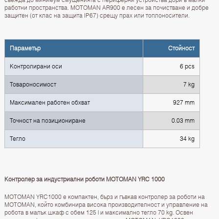
работни пространства. MOTOMAN AR900 е лесен за почистване и добре
защитен (от клас на защита IP67) срещу прах или топлоносители.
Параметър
Стойност
Контролирани оси
6 pcs
Товароносимост
7 kg
Максимален работен обхват
927 mm
Точност на позициониране
0.03 mm
Тегло
34 kg
Контролер за индустриални роботи MOTOMAN YRC 1000
MOTOMAN YRC1000 е компактен, бърз и гъвкав контролер за роботи на
MOTOMAN, който комбинира висока производителност и управление на
робота в малък шкаф с обем 125 l и максимално тегло 70 kg. Освен