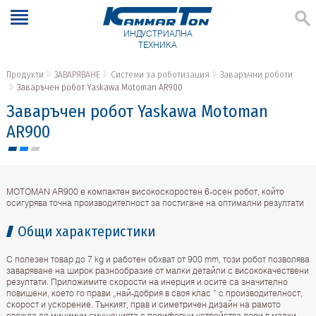
ИНДУСТРИАЛНА
ТЕХНИКА
Продукти
ЗАВАРЯВАНЕ
Системи за роботизация
Заваръчни роботи
Заваръчен робот Yaskawa Motoman AR900
Заваръчен робот Yaskawa Motoman
AR900
MOTOMAN AR900 е компактен високоскоростен 6-осен робот, който
осигурява точна производителност за постигане на оптимални резултати
Общи характеристики
С полезен товар до 7 kg и работен обхват от 900 mm, този робот позволява
заваряване на широк разнообразие от малки детайли с висококачествени
резултати. Приложимите скорости на инерция и осите са значително
повишени, което го прави „най-добрия в своя клас ” с производителност,
скорост и ускорение. Тънкият, прав и симетричен дизайн на рамото
свежда до минимум смущенията с периферни устройства дори в малки