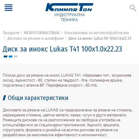
ИНДУСТРИАЛНА
ТЕХНИКА
Продукти
МЕТАЛООБРАБОТВАНЕ
Консумативи за металообработване
Дискове за рязане и шлайфане
Диск за инокс Lukas T41 100x1.0x22.23
Диск за инокс Lukas T41 100x1.0x22.23
Плосък диск за рязане на инокс LUKAS T41. Абразивен тип - алуминиев
оксид, зърнистост - 60, степен на твърдост - fine, полимерна връзка,
подсилена с влакна BF. Периферна скорост - 80 m/s.
Общи характеристики
Дисковете за рязане на LUKAS са предназначени за рязане на стомана,
неръждаема стомана, цветни метали, камък, чугун и други материали.
Режещите дискове са на разположение за свободна употреба на
ъглошлайфи или за стационарни приложения. Зърното, връзката,
структурата, формата и дизайна на всички дискове за рязане са
разработени за максимална ефективност и икономичност.