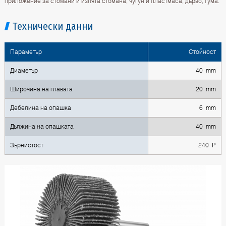
приложение за стомани и излята стомана, чугун и пластмаса, дърво, гума.
Технически данни
Параметър
Стойност
Диаметър
40 mm
Широчина на главата
20 mm
Дебелина на опашка
6 mm
Дължина на опашката
40 mm
Зърнистост
240 P