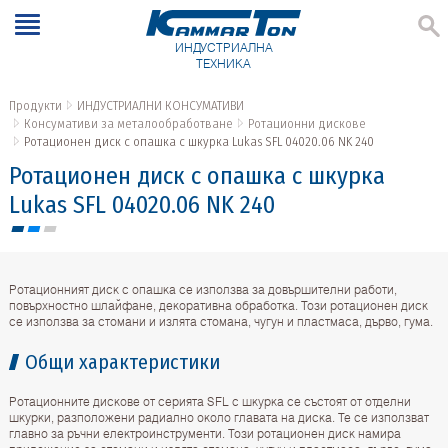
ИНДУСТРИАЛНА
ТЕХНИКА
Продукти
ИНДУСТРИАЛНИ КОНСУМАТИВИ
Консумативи за металообработване
Ротационни дискове
Ротационен диск с опашка с шкурка Lukas SFL 04020.06 NK 240
Ротационен диск с опашка с шкурка
Lukas SFL 04020.06 NK 240
Ротационният диск с опашка се използва за довършителни работи,
повърхностно шлайфане, декоративна обработка. Този ротационен диск
се използва за стомани и излята стомана, чугун и пластмаса, дърво, гума.
Общи характеристики
Ротационните дискове от серията SFL с шкурка се състоят от отделни
шкурки, разположени радиално около главата на диска. Те се използват
главно за ръчни електроинструменти. Този ротационен диск намира