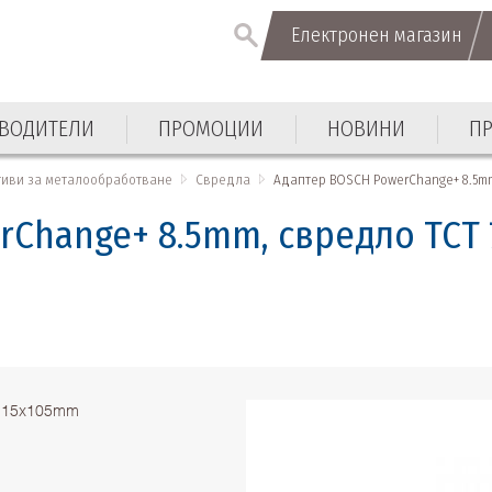
Електронен магазин
Електронен магазин
ВОДИТЕЛИ
ПРОМОЦИИ
НОВИНИ
П
ВОДИТЕЛИ
ПРОМОЦИИ
НОВИНИ
П
тиви за металообработване
Свредла
Адаптер BOSCH PowerChange+ 8.5mm,
Change+ 8.5mm, свредло TCT 
7.15x105mm