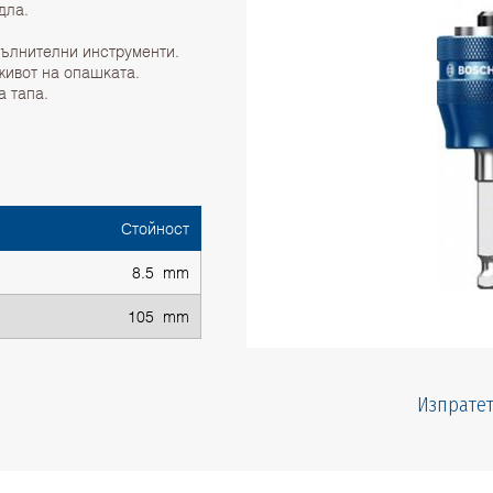
дла.
пълнителни инструменти.
живот на опашката.
а тапа.
Стойност
8.5 mm
105 mm
Изпратет