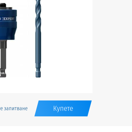
Купете
е запитване