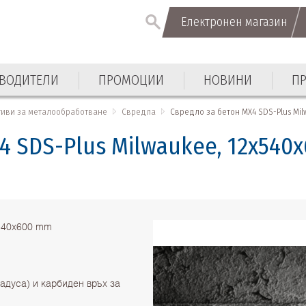
Електронен магазин
Електронен магазин
ВОДИТЕЛИ
ПРОМОЦИИ
НОВИНИ
П
ВОДИТЕЛИ
ПРОМОЦИИ
НОВИНИ
П
тиви за металообработване
Свредла
Свредло за бетон МX4 SDS-Plus Mil
4 SDS-Plus Milwaukee, 12x540
x540x600 mm
адуса) и карбиден връх за