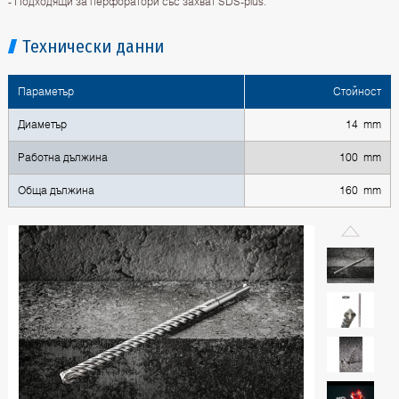
- Подходящи за перфоратори със захват SDS-plus.
Технически данни
Параметър
Стойност
Диаметър
14 mm
Работна дължина
100 mm
Обща дължина
160 mm