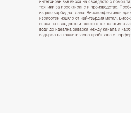
интегриран във върха на свредлото с помощт
техники за проектиране и производство. Проб
изцяло карбидна глава: Високоефективен връ
изработен изцяло от най-твърдия метал. Висо
върха на свредлото и тялото с технологията з
води до идеална заварка между канала и карб
издържа на тежкотоварно пробиване с перфор