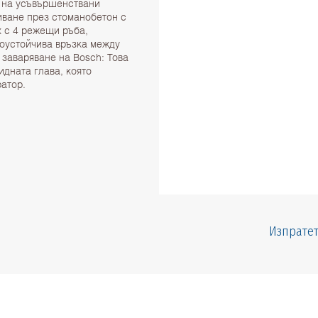
а на усъвършенствани
иване през стоманобетон с
х с 4 режещи ръба,
коустойчива връзка между
а заваряване на Bosch: Това
идната глава, която
атор.
Изпратет