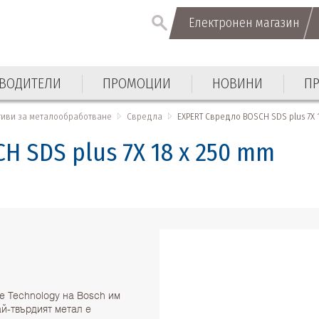
Електронен магазин
Електронен магазин
ВОДИТЕЛИ
ПРОМОЦИИ
НОВИНИ
П
ВОДИТЕЛИ
ПРОМОЦИИ
НОВИНИ
П
тиви за металообработване
Свредла
EXPERT Свредло BOSCH SDS plus 7X 1
H SDS plus 7X 18 x 250 mm
e Technology на Bosch им
й-твърдият метал е