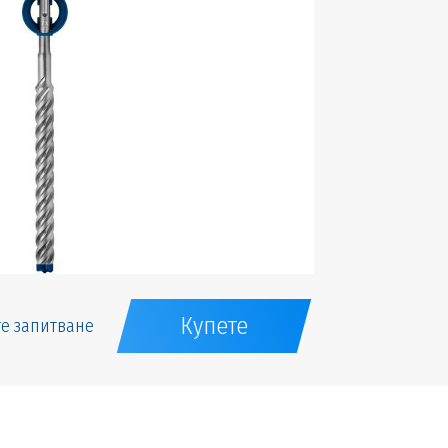
Купете
е запитване