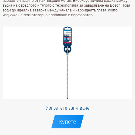
изработен изцяло от най-твърдия метал. Високоустойчива връзка между
върха на свредлото и тялото с технологията за заваряване на Bosch: Това
води до идеална заварка между канала и карбидната глава, която
издържа на тежкотоварно пробиване с перфоратор.
Изпратете запитване
Купете