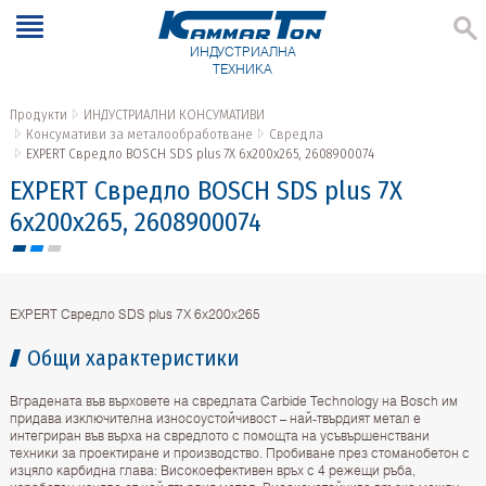
ИНДУСТРИАЛНА
ТЕХНИКА
Продукти
ИНДУСТРИАЛНИ КОНСУМАТИВИ
Консумативи за металообработване
Свредла
EXPERT Свредло BOSCH SDS plus 7X 6x200x265, 2608900074
EXPERT Свредло BOSCH SDS plus 7X
6x200x265, 2608900074
EXPERT Свредло SDS plus 7X 6x200x265
Общи характеристики
Вградената във върховете на свредлата Carbide Technology на Bosch им
придава изключителна износоустойчивост – най-твърдият метал е
интегриран във върха на свредлото с помощта на усъвършенствани
техники за проектиране и производство. Пробиване през стоманобетон с
изцяло карбидна глава: Високоефективен връх с 4 режещи ръба,