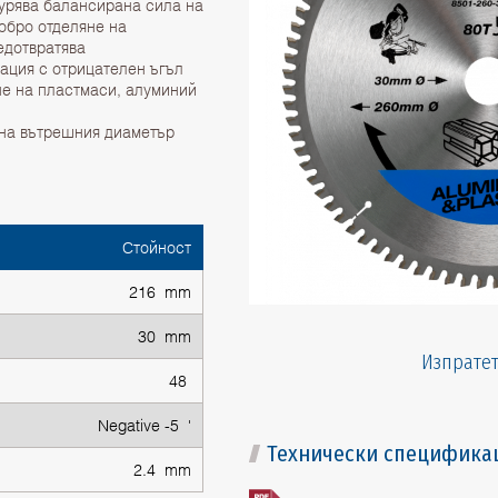
гурява балансирана сила на
добро отделяне на
едотвратява
ация с отрицателен ъгъл
не на пластмаси, алуминий
 на вътрешния диаметър
Стойност
216 mm
30 mm
Изпратет
48
Negative -5 '
Технически специфика
2.4 mm