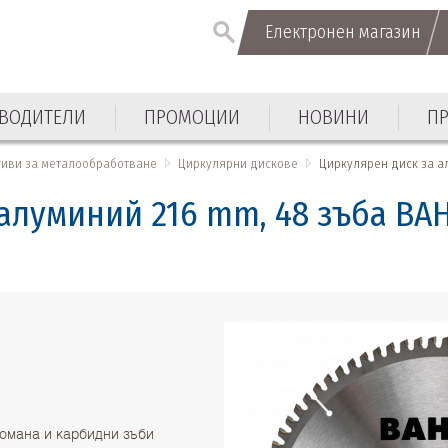
Електронен магазин
Електронен магазин
ВОДИТЕЛИ
ПРОМОЦИИ
НОВИНИ
П
ВОДИТЕЛИ
ПРОМОЦИИ
НОВИНИ
П
тиви за металообработване
Циркулярни дискове
Циркулярен диск за ал
алуминий 216 mm, 48 зъба BAH
томана и карбидни зъби