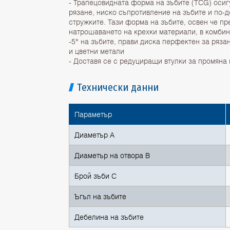
- Трапецовидната форма на зъбите (TCG) оси
рязане, ниско съпротивление на зъбите и по-
стружките. Тази форма на зъбите, освен че пр
натрошаването на крехки материали, в комбин
-5° на зъбите, прави диска перфектен за ряза
и цветни метали
- Доставя се с редуциращи втулки за промяна
Технически данни
Параметър
Диаметър A
Диаметър на отвора B
Брой зъби C
Ъгъл на зъбите
Дебелина на зъбите