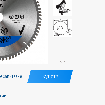
Купете
е запитване
ции