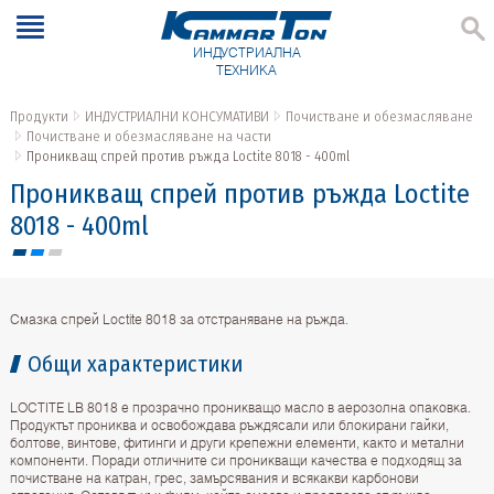
ИНДУСТРИАЛНА
ТЕХНИКА
Продукти
ИНДУСТРИАЛНИ КОНСУМАТИВИ
Почистване и обезмасляване
Почистване и обезмасляване на части
Проникващ спрей против ръжда Loctite 8018 - 400ml
Проникващ спрей против ръжда Loctite
8018 - 400ml
Смазка спрей Loctite 8018 за отстраняване на ръжда.
Общи характеристики
LOCTITE LB 8018 е прозрачно проникващо масло в аерозолна опаковка.
Продуктът прониква и освобождава ръждясали или блокирани гайки,
болтове, винтове, фитинги и други крепежни елементи, както и метални
компоненти. Поради отличните си проникващи качества е подходящ за
почистване на катран, грес, замърсявания и всякакви карбонови