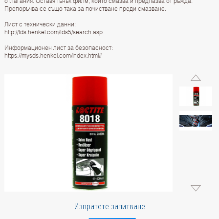
отлагания. Оставя тънък филм, който смазва и предпазва от ръжда.
Препоръчва се също така за почистване преди смазване.
Лист с технически данни:
http://tds.henkel.com/tds5/search.asp
Информационен лист за безопасност:
https://mysds.henkel.com/index.html#
Изпратете запитване